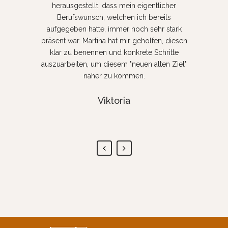
herausgestellt, dass mein eigentlicher
 beruflichen
ins Wanken.
Berufswunsch, welchen ich bereits
wertvolle
mich neu 
aufgegeben hatte, immer noch sehr stark
 bewusst
voller Sel
präsent war. Martina hat mir geholfen, diesen
f mir mich
klar zu benennen und konkrete Schritte
n mich
auszuarbeiten, um diesem "neuen alten Ziel"
finden. Ich
näher zu kommen.
en ans Herz
Viktoria